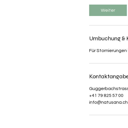
t
d
Weiter
3
0
M
i
Umbuchung & 
n
.
Für Stornierungen
Kontaktangab
Guggerbachstrasse
+41 79 825 57 00
info@natusana.ch