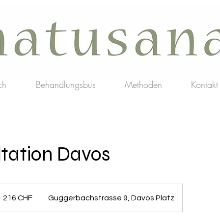
ch
Behandlungsbus
Methoden
Kontakt
ltation Davos
16
HF
216 CHF
Guggerbachstrasse 9, Davos Platz